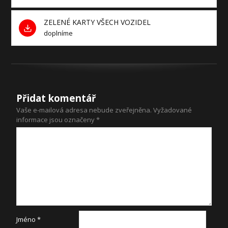
ZELENÉ KARTY VŠECH VOZIDEL
doplníme
Přidat komentář
Vaše e-mailová adresa nebude zveřejněna.
Vyžadované
informace jsou označeny
*
Jméno
*